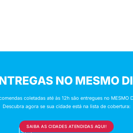
NTREGAS NO MESMO D
comendas coletadas até às 12h são entregues no MESMO D
Descubra agora se sua cidade está na lista de cobertura:
SAIBA AS CIDADES ATENDIDAS AQUI!